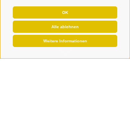
OK
Alle ablehnen
Weitere Informationen
Herstellung
Herstellung
Die
Produkte
von Stadlgut werden nach
hofeigener Rezeptur
hergestellt. Dabei wird
auf
beste Qualität
gesetzt. Die Schweine
werden von Martin, einem gelernten Metzger,
selbst zerlegt und eingesalzen. Anstelle von